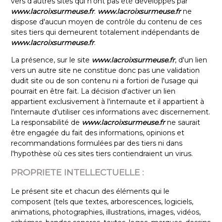
vers d'autres sites qui n'ont pas été développés par
www.lacroixsurmeuse.fr
.
www.lacroixsurmeuse.fr
ne
dispose d'aucun moyen de contrôle du contenu de ces
sites tiers qui demeurent totalement indépendants de
www.lacroixsurmeuse.fr
.
La présence, sur le site
www.lacroixsurmeuse.fr
, d'un lien
vers un autre site ne constitue donc pas une validation
dudit site ou de son contenu ni a fortiori de l'usage qui
pourrait en être fait. La décision d'activer un lien
appartient exclusivement à l'internaute et il appartient à
l'internaute d'utiliser ces informations avec discernement.
La responsabilité de
www.lacroixsurmeuse.fr
ne saurait
être engagée du fait des informations, opinions et
recommandations formulées par des tiers ni dans
l'hypothèse où ces sites tiers contiendraient un virus.
PROPRIETE INTELLECTUELLE :
Le présent site et chacun des éléments qui le
composent (tels que textes, arborescences, logiciels,
animations, photographies, illustrations, images, vidéos,