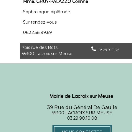
Mme. GRUY-PALAZZO Corinne
Sophrologue diplômée.
Sur rendez-vous.
06.32.58.99.69
7bis rue des Bôts
03 29 90 11 76
55300 Lacroix sur Meuse
Mairie de Lacroix sur Meuse
39 Rue du Général De Gaulle
55300 LACROIX SUR MEUSE
03.29.90.10.08