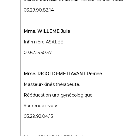
03.29.90.82.14
Mme. WILLEME Julie
Infirmière ASALEE.
07.67.15.50.47
Mme. RIGOLIO-METTAVANT Perrine
Masseur-Kinésithérapeute.
Rééducation uro-gynécologique.
Sur rendez-vous.
03.29.92.04.13