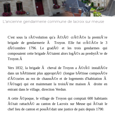
L'ancienne gendarmerie commune de lacroix sur meuse
C'est sous la rÃ©volution qu'a Ã©tÃ© crÃ©Ã©e la premiÃ¨re
brigade de gendarmerie Ã Troyon. Elle fut crÃ©Ã©e le 3
dÃ©cembre 1796. Le gradÃ© et les trois gendarmes qui
composaient cette brigade Ã©taient alors logÃ©s au presbytÃ¨re de
Troyon.Â
Vers 1832, la brigade Ã cheval de Troyon a Ã©tÃ© installÃ©e
dans un bÃ¢timent plus appropriÃ© (longue bÃ¢tisse composÃ©e
d'Ã©curies au rez de chaussÃ©e et de logements d'habitation Ã
l'Ã©tage) qui est maintenant la troisiÃ¨me maison Ã droite en
entrant dans le village, direction Verdun.
A cette Ã©poque, le village de Troyon qui comptait 600 habitants
Ã©tait rattachÃ© au canton de Lacroix sur Meuse qui Ã©tait le
chef lieu de canton et possÃ©dait une justice de paix depuis 1790.