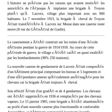
L'histoire ne prÃ©cise pas les raisons qui avaient motivÃ© les
autoritÃ©s de l'Ã©poque Ã implanter une brigade Ã Troyon
plutÃ´t qu'Ã Lacroix, village plus important avec ses 900
habitants. Le 7 novembre 1923, la brigade Ã cheval de Troyon
Ã©tait transfÃ©rÃ©e Ã Lacroix sur Meuse dans une caserne toute
neuve.(8 rue du GÃ©nÃ©ral de Gaulle).
Le casernement a Ã©tÃ© construit sur les ruines d'une Ã©cole
dÃ©truite pendant la guerre de 1914/1918. Au cours de cette
pÃ©riode de guerre, le village a Ã©tÃ© rasÃ© en quasi totalitÃ©
par les bombardements (98% 250 maisons).
La nouvelle caserne de gendarmerie de Lacroix Ã©tait composÃ©e
d'un bÃ¢timent principal comprenant les bureau et 5 logements et
d'une dÃ©pendance annexe spÃ©cialement amÃ©nagÃ©e pour les
chevaux car la brigade Ã©tait toujours Ã cheval.
Son effectif Ã©tait d'un gradÃ© et de 4 gendarmes. Les chevaux
ont Ã©tÃ© supprimÃ©s en 1936 et remplacÃ©s par des chevaux
vapeurs. Le 15 janvier 1985, cette brigade a Ã©tÃ© abandonnÃ©e
au profit d'une nouvelle caserne plus fonctionnelle et confortable.